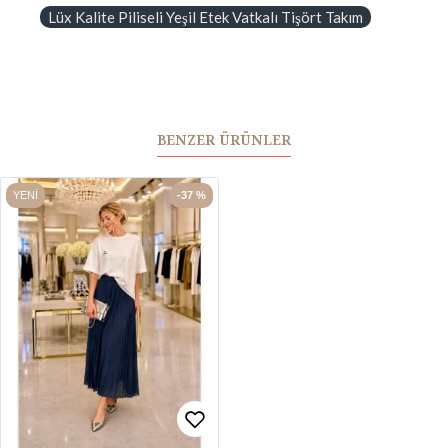
Lüx Kalite Piliseli Yeşil Etek Vatkalı Tişört Takım
BENZER ÜRÜNLER
YENI
-37 %