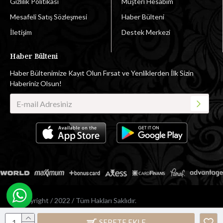
Gizlilik Politikası
Müşteri Hesabım
Mesafeli Satış Sözleşmesi
Haber Bülteni
İletişim
Destek Merkezi
Haber Bülteni
Haber Bültenimize Kayıt Olun Fırsat ve Yenliklerden İlk Sizin
Haberiniz Olsun!
© Copyright / 2022 / Tüm Hakları Saklıdır.
SEPETE EKLE