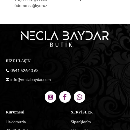
ödeme sağlıyoruz
BİZE ULAŞIN
0541 526 43 63
info@neclabaydar.com
Kurumsal
SERVİSLER
Hakkımızda
Siparişlerim