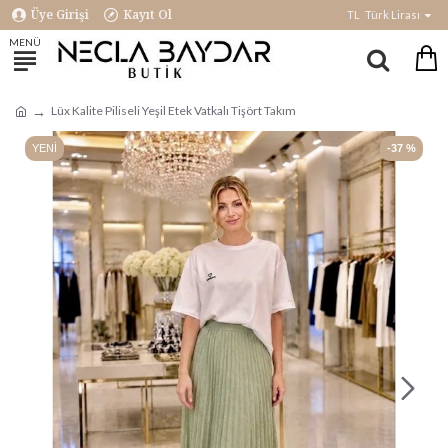
Üye Girişi
Kayıt Ol
TL
Türk Lirası
Lüx Kalite Piliseli Yeşil Etek Vatkalı Tişört Takım
YENI
-37 %