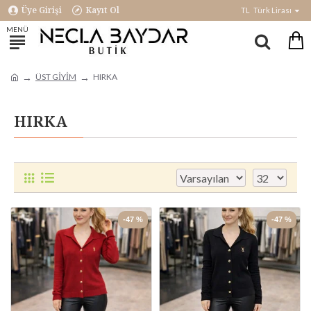
Üye Girişi
Kayıt Ol
TL
Türk Lirası
ÜST GİYİM
HIRKA
HIRKA
-47 %
-47 %