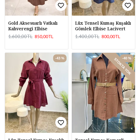
Gold Aksesuarlı Vatkalı
Lüx Tensel Kumaş Kuşaklı
Kahverengi Elbise
Gömlek Elbise Lacivert
1.600,00TL
1.400,00TL
850,00TL
800,00TL
-43 %
-40 %
STOKTA YOK