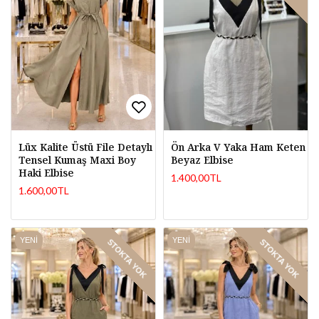
Lüx Kalite Üstü File Detaylı
Ön Arka V Yaka Ham Keten
Tensel Kumaş Maxi Boy
Beyaz Elbise
Haki Elbise
1.400,00TL
1.600,00TL
YENI
YENI
STOKTA YOK
STOKTA YOK