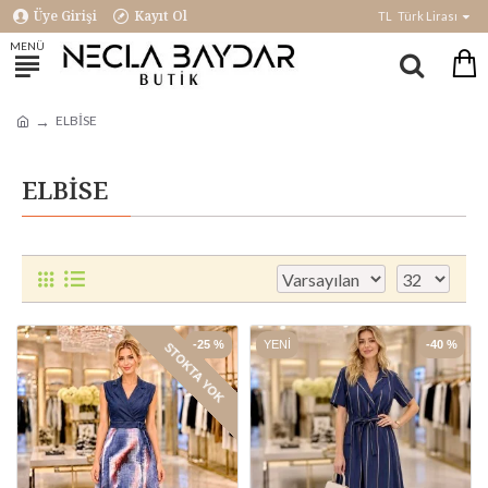
Üye Girişi
Kayıt Ol
TL
Türk Lirası
ELBİSE
ELBİSE
-25 %
YENI
-40 %
STOKTA YOK