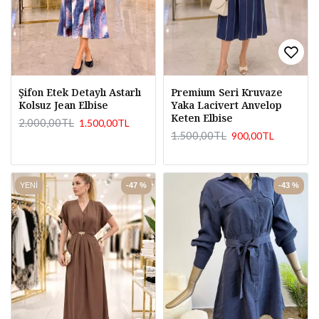
Şifon Etek Detaylı Astarlı
Premium Seri Kruvaze
Kolsuz Jean Elbise
Yaka Lacivert Anvelop
Keten Elbise
2.000,00TL
1.500,00TL
1.500,00TL
900,00TL
YENI
-47 %
-43 %