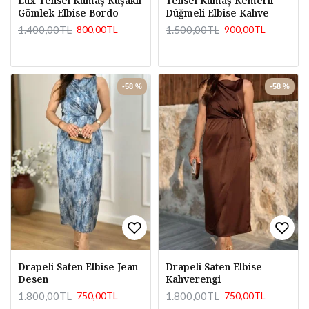
Lüx Tensel Kumaş Kuşaklı
Tensel Kumaş Kemerli
Gömlek Elbise Bordo
Düğmeli Elbise Kahve
1.400,00TL
1.500,00TL
800,00TL
900,00TL
-58 %
-58 %
Drapeli Saten Elbise Jean
Drapeli Saten Elbise
Desen
Kahverengi
1.800,00TL
1.800,00TL
750,00TL
750,00TL