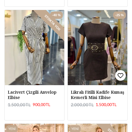
-40 %
-25 %
STOKTA YOK
Lacivert Çizgili Anvelop
Likralı Fitilli Kadife Kumaş
Elbise
Kemerli Mini Elbise
1.500,00TL
2.000,00TL
900,00TL
1.500,00TL
YENI
YENI