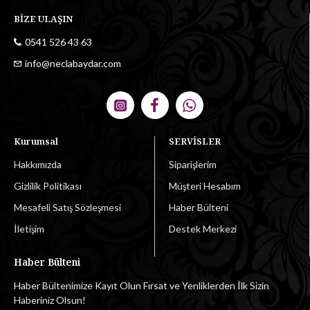
BİZE ULAŞIN
0541 526 43 63
info@neclabaydar.com
Kurumsal
SERVİSLER
Hakkımızda
Siparişlerim
Gizlilik Politikası
Müşteri Hesabım
Mesafeli Satış Sözleşmesi
Haber Bülteni
İletişim
Destek Merkezi
Haber Bülteni
Haber Bültenimize Kayıt Olun Fırsat ve Yenliklerden İlk Sizin
Haberiniz Olsun!