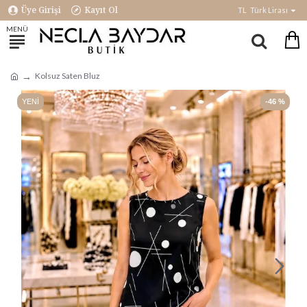
Üye Girişi
Kayıt Ol
TL
Türk Lirası
Kolsuz Saten Bluz
YENI
-46 %